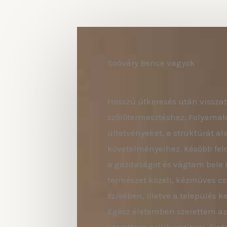
Soóváry Bence vagyok
Hosszú útkeresés után visszat
szőlőtermesztéshez. Folyamat
ültetvényeket, a struktúrát al
követelményeihez. Később feld
a gazdaságot és vágtam bele m
természet közeli, kézműves cs
szívében, illetve a település 
Egész életemben szerettem az