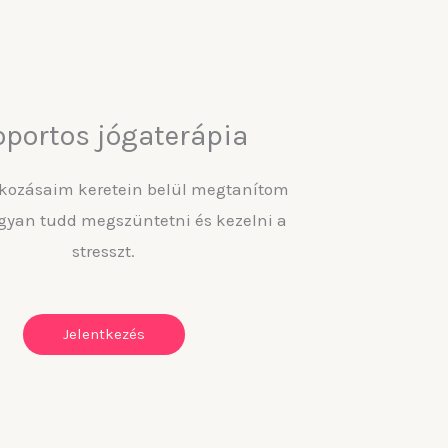
oportos jógaterápia
lkozásaim keretein belül megtanítom
gyan tudd megszüntetni és kezelni a
stresszt.
Jelentkezés