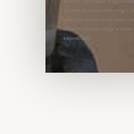
akar az egészsége megőrzéséé
Gyertek és ismerjétek meg Ti i
létező ősi tudományt, mely ut
élethez, harmonizálja a teste
kapcsolatát.