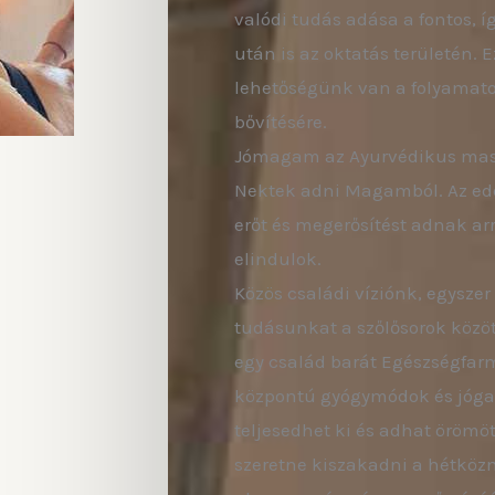
valódi tudás adása a fontos, í
után is az oktatás területén. 
lehetőségünk van a folyamatos
bővítésére.
Jómagam az Ayurvédikus mass
Nektek adni Magamból. Az edd
erőt és megerősítést adnak arr
elindulok.
Közös családi víziónk, egysze
tudásunkat a szőlősorok közö
egy család barát Egészségfar
központú gyógymódok és jóga 
teljesedhet ki és adhat örömö
szeretne kiszakadni a hétköz