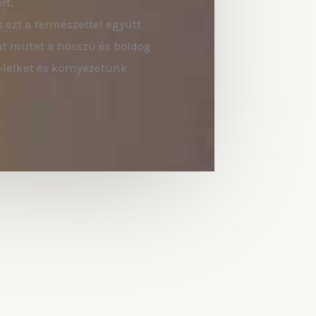
rt.
s ezt a természettel együtt
at mutat a hosszú és boldog
t-lelket és környezetünk