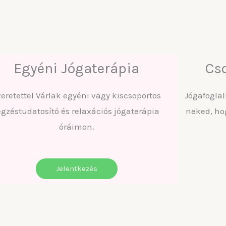
Egyéni Jógaterápia
Cs
zeretettel Várlak egyéni vagy kiscsoportos
Jógafogla
égzéstudatosító és relaxációs jógaterápia
neked, ho
óráimon.
Jelentkezés