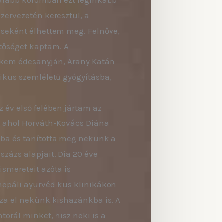
talabb koromban ezt leginkább
zervezetén keresztül, a
seként élhettem meg. Felnőve,
etőséget kaptam. A
em édesanyján, Arany Katán
tikus szemléletű gyógyításba,
 év első felében jártam az
, ahol Horváth-Kovács Diána
ába és tanította meg nekünk a
százs alapjait. Dia 20 éve
ismereteit azóta is
 nepáli ayurvédikus klinikákon
zza el nekünk kishazánkba is. A
orál minket, hisz neki is a