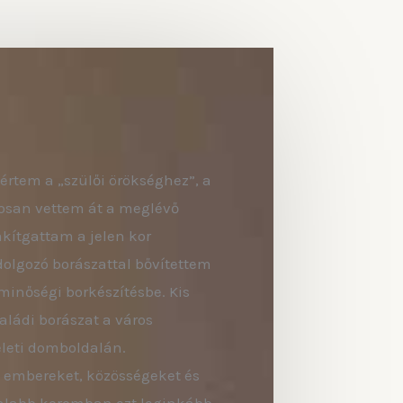
értem a „szülői örökséghez”, a
osan vettem át a meglévő
akítgattam a jelen kor
olgozó borászattal bővítettem
inőségi borkészítésbe. Kis
aládi borászat a város
keleti domboldalán.
 embereket, közösségeket és