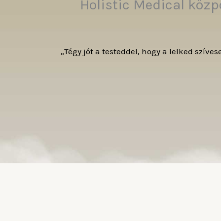
Holistic Medical köz
„Tégy jót a testeddel, hogy a lelked szíve