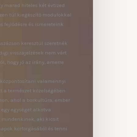
gy marad hiteles két évtized
Ezen túl kiegészítő modulokkal
 fejlődésre és ismereteink
zázson keresztül szeretnék
igi visszajelzések nem várt
ól, hogy jó az irány, amerre
r központosítani valamennyi
tt a természet közelségében
mon, ahol a borkultúra, ember
egy egységet alkotva
t mindenkinek, aki kicsit
napok körforgásából és tenni