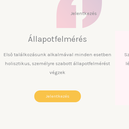
Jelentkezés
Állapotfelmérés
Első találkozásunk alkalmával minden esetben
S
holisztikus, személyre szabott állapotfelmérést
l
végzek
Jelentkezés