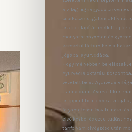
szerettem nekik segíteni. Fia
a világ legnagyobb önkéntes s
cserkészmozgalom aktív része
családalapítás mellett új leh
menyasszonyomon és gyermek
keresztül láttam bele a holisz
jógába, ayurvédába.
Hogy mélyebben belelássak, ez
Ayurvédia oktatási központba
vezetett be az Ayurvéda világ
tradícionális Ayurvédikus mas
csöppent bele ebbe a világba, 
folyamatosan bővíti indiai és
első kézből és ezt a tudást ho
tanfolyam elvégzése után ment