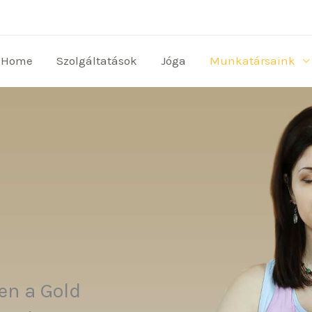
Home
Szolgáltatások
Jóga
Munkatársaink
en a Gold